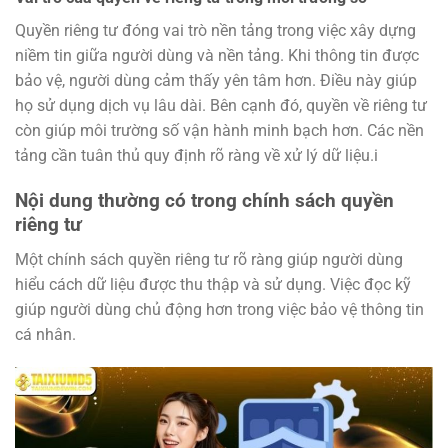
Quyền riêng tư đóng vai trò nền tảng trong việc xây dựng
niềm tin giữa người dùng và nền tảng. Khi thông tin được
bảo vệ, người dùng cảm thấy yên tâm hơn. Điều này giúp
họ sử dụng dịch vụ lâu dài. Bên cạnh đó, quyền về riêng tư
còn giúp môi trường số vận hành minh bạch hơn. Các nền
tảng cần tuân thủ quy định rõ ràng về xử lý dữ liệu.i
Nội dung thường có trong chính sách quyền
riêng tư
Một chính sách quyền riêng tư rõ ràng giúp người dùng
hiểu cách dữ liệu được thu thập và sử dụng. Việc đọc kỹ
giúp người dùng chủ động hơn trong việc bảo vệ thông tin
cá nhân.