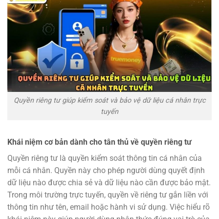
Quyền riêng tư giúp kiểm soát và bảo vệ dữ liệu cá nhân trực
tuyến
Khái niệm cơ bản dành cho tân thủ về quyền riêng tư
Quyền riêng tư là quyền kiểm soát thông tin cá nhân của
mỗi cá nhân. Quyền này cho phép người dùng quyết định
dữ liệu nào được chia sẻ và dữ liệu nào cần được bảo mật.
Trong môi trường trực tuyến, quyền về riêng tư gắn liền với
thông tin như tên, email hoặc hành vi sử dụng. Việc hiểu rõ