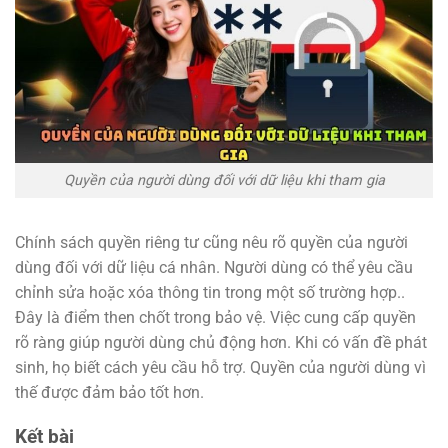
Quyền của người dùng đối với dữ liệu khi tham gia
Chính sách quyền riêng tư cũng nêu rõ quyền của người
dùng đối với dữ liệu cá nhân. Người dùng có thể yêu cầu
chỉnh sửa hoặc xóa thông tin trong một số trường hợp..
Đây là điểm then chốt trong bảo vệ. Việc cung cấp quyền
rõ ràng giúp người dùng chủ động hơn. Khi có vấn đề phát
sinh, họ biết cách yêu cầu hỗ trợ. Quyền của người dùng vì
thế được đảm bảo tốt hơn.
Kết bài