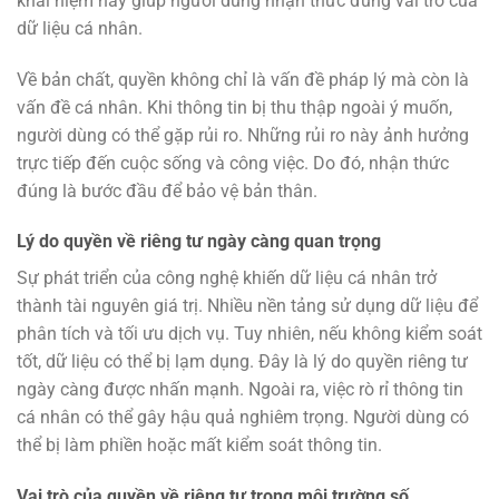
khái niệm này giúp người dùng nhận thức đúng vai trò của
dữ liệu cá nhân.
Về bản chất, quyền không chỉ là vấn đề pháp lý mà còn là
vấn đề cá nhân. Khi thông tin bị thu thập ngoài ý muốn,
người dùng có thể gặp rủi ro. Những rủi ro này ảnh hưởng
trực tiếp đến cuộc sống và công việc. Do đó, nhận thức
đúng là bước đầu để bảo vệ bản thân.
Lý do quyền về riêng tư ngày càng quan trọng
Sự phát triển của công nghệ khiến dữ liệu cá nhân trở
thành tài nguyên giá trị. Nhiều nền tảng sử dụng dữ liệu để
phân tích và tối ưu dịch vụ. Tuy nhiên, nếu không kiểm soát
tốt, dữ liệu có thể bị lạm dụng. Đây là lý do quyền riêng tư
ngày càng được nhấn mạnh. Ngoài ra, việc rò rỉ thông tin
cá nhân có thể gây hậu quả nghiêm trọng. Người dùng có
thể bị làm phiền hoặc mất kiểm soát thông tin.
Vai trò của quyền về riêng tư trong môi trường số