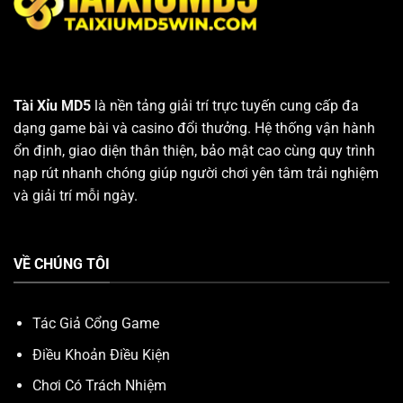
Tài Xỉu MD5
là nền tảng giải trí trực tuyến cung cấp đa
dạng game bài và casino đổi thưởng. Hệ thống vận hành
ổn định, giao diện thân thiện, bảo mật cao cùng quy trình
nạp rút nhanh chóng giúp người chơi yên tâm trải nghiệm
và giải trí mỗi ngày.
VỀ CHÚNG TÔI
Tác Giả Cổng Game
Điều Khoản Điều Kiện
Chơi Có Trách Nhiệm