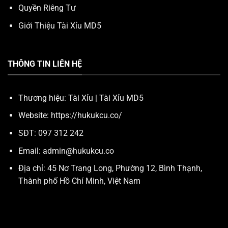
Quyền Riêng Tư
Giới Thiệu Tài Xỉu MD5
THÔNG TIN LIÊN HỆ
Thương hiệu:
Tài Xỉu
| Tài Xỉu MD5
Website:
https://hukukcu.co/
SĐT: 097 312 242
Email:
admin@hukukcu.co
Địa chỉ: 45 Nơ Trang Long, Phường 12, Bình Thạnh,
Thành phố Hồ Chí Minh, Việt Nam