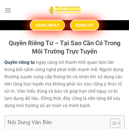
Bỏ
qua
nội
dung
ĐĂNG NHẬP
ĐĂNG KÝ
Quyền Riêng Tư – Tại Sao Cần Có Trong
Môi Trường Trực Tuyến
Quyền riêng tư
ngày càng trở thành mối quan tâm lớn
trong bối cảnh công nghệ phát triển mạnh mẽ. Người dùng
thường xuyên cung cấp thông tin cá nhân khi sử dụng các
nền tảng trực tuyến mà không phải lúc nào cũng ý thức rõ
rủi ro. Việc hiểu đúng và bảo vệ giúp hạn chế nguy cơ bị
lạm dụng dữ liệu. Đồng thời, đây cũng là nền tảng để xây
dựng môi trường số an toàn và minh bạch.
Nội Dung Văn Bản