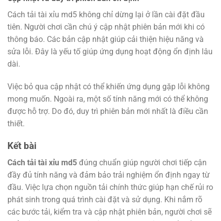
Cách tải tài xỉu md5 không chỉ dừng lại ở lần cài đặt đầu
tiên. Người chơi cần chú ý cập nhật phiên bản mới khi có
thông báo. Các bản cập nhật giúp cải thiện hiệu năng và
sửa lỗi. Đây là yếu tố giúp ứng dụng hoạt động ổn định lâu
dài.
Việc bỏ qua cập nhật có thể khiến ứng dụng gặp lỗi không
mong muốn. Ngoài ra, một số tính năng mới có thể không
được hỗ trợ. Do đó, duy trì phiên bản mới nhất là điều cần
thiết.
Kết bài
Cách tải tài xỉu md5
đúng chuẩn giúp người chơi tiếp cận
đầy đủ tính năng và đảm bảo trải nghiệm ổn định ngay từ
đầu. Việc lựa chọn nguồn tải chính thức giúp hạn chế rủi ro
phát sinh trong quá trình cài đặt và sử dụng. Khi nắm rõ
các bước tải, kiểm tra và cập nhật phiên bản, người chơi sẽ