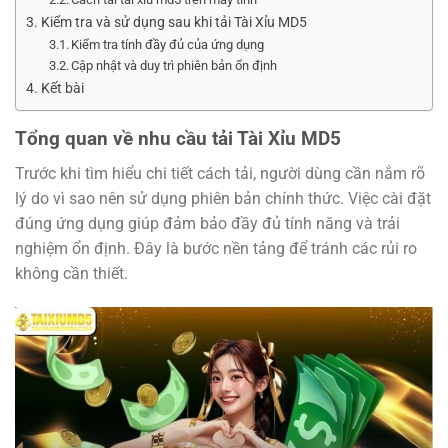
Kiểm tra và sử dụng sau khi tải Tài Xỉu MD5
Kiểm tra tính đầy đủ của ứng dụng
Cập nhật và duy trì phiên bản ổn định
Kết bài
Tổng quan về nhu cầu tải Tài Xỉu MD5
Trước khi tìm hiểu chi tiết cách tải, người dùng cần nắm rõ
lý do vì sao nên sử dụng phiên bản chính thức. Việc cài đặt
đúng ứng dụng giúp đảm bảo đầy đủ tính năng và trải
nghiệm ổn định. Đây là bước nền tảng để tránh các rủi ro
không cần thiết.