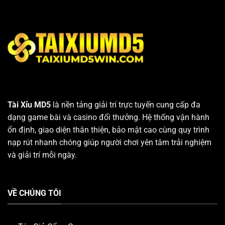
Tài Xỉu MD5
là nền tảng giải trí trực tuyến cung cấp đa
dạng game bài và casino đổi thưởng. Hệ thống vận hành
ổn định, giao diện thân thiện, bảo mật cao cùng quy trình
nạp rút nhanh chóng giúp người chơi yên tâm trải nghiệm
và giải trí mỗi ngày.
VỀ CHÚNG TÔI