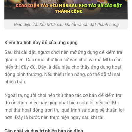
Giao diện Tài Xỉu MD5 sau khi tải và cài đặt thành công
Kiểm tra tính đầy đủ của ứng dụng
Sau khi cài đặt, người chơi nên mở ứng dụng để kiểm tra
giao diện. Các mục như lịch sử ván chơi và mã MD5 cần
hiển thị đầy đủ. Đây là dấu hiệu cho thấy ứng dụng hoạt
động bình thường. Nếu thiếu tính năng, có thể đã tải sai
phiên bản.
Ngoài ra, người chơi nên thử thao tác cơ bản để kiểm tra
độ ổn định. Việc này giúp phát hiện sớm lỗi nếu có. Khi
mọi thứ hoạt động trơn tru, quá trình sử dụng sẽ thuận lợi
hơn. Đây là bước nên thực hiện ngay sau khi tải.
Cập nhật và duy trì phiên bản ổn định